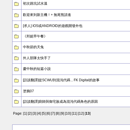
初次跳坑試水溫
歡迎來到新主機！+ 無尾熊請進
[求人] IOS或ANDROID的遊戲開發外包
《邦妮早午餐》
中秋節的天兔
外人部隊太快手了
慶中秋的短篇小說
[訪談翻譯]從SCWU到混沌代碼，FK Digital的故事
塗鴉07
[訪談翻譯]廚師與御宅族成為混沌代碼角色的原因
Page: [
1
] [
2
] [
3
] [
4
] [
5
] [
6
] [
7
] [
8
] [
9
] [
10
] [
11
] [
12
] [
13
]