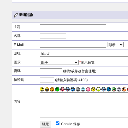
新增討論
主題
名稱
E-Mail
URL
圖示
*
圖示預覽
密碼
(刪除或修改留言使用)
驗證碼
(請輸入驗證碼: 4103)
內容
Cookie 保存