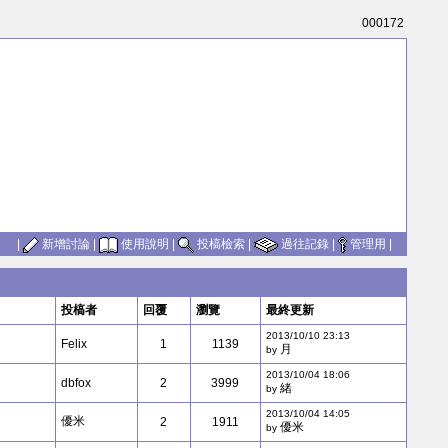
000172
|
新增討論
|
使用說明
|
投槁檢索
|
過往記錄
|
管理用
|
投槁者
回覆
瀏覽
最終更新
2013/10/10 23:13
Felix
1
1139
月
by
2013/10/04 18:06
dbfox
2
3999
緒
by
2013/10/04 14:05
優米
2
1911
優米
by