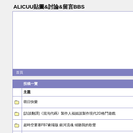
ALICUU貼圖&討論&留言BBS
首頁
投稿一覽
主題
萌日快樂
[訪談翻譯]《混沌代碼》製作人福姐談製作現代2D格鬥遊戲
超時空要塞FB7劇場版 銀河流魂 傾聽我的歌聲