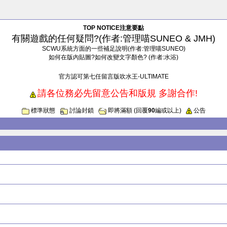
TOP NOTICE注意要點
有關遊戲的任何疑問?(作者:管理喵SUNEO & JMH)
SCWU系統方面的一些補足說明(作者:管理喵SUNEO)
如何在版內貼圖?如何改變文字顏色? (作者:水浴)
官方認可第七任留言版吹水王-ULTIMATE
請各位務必先留意公告和版規 多謝合作!
標準狀態
討論封鎖
即將滿額 (回覆
90
編或以上)
公告