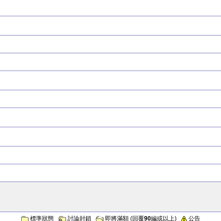
標準狀態
討論封鎖
即將滿額 (回覆
90
編或以上)
公告