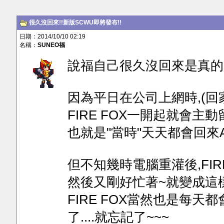
很久沒回來!!新版SCWU即將發布!!
日期：2014/10/10 02:19
名稱：
SUNEO福
說福自己很久沒回來是真的
因為平日在公司上網時,(回
FIRE FOX一開起就會
也就是"當時"天天都會回來AL
但不知幾時電腦重灌後,FIR
然後又剛好忙著~就變成這
FIRE FOX當然也是每天
了....就忘記了~~~