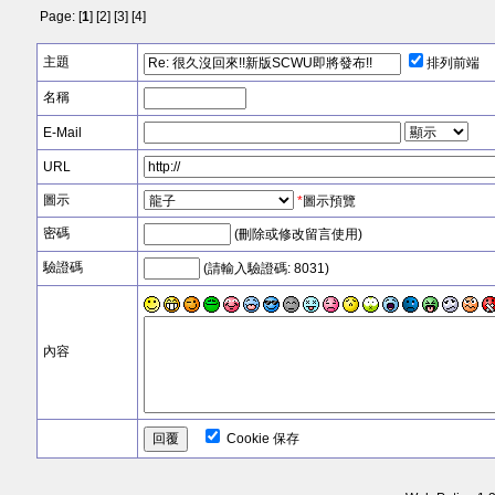
Page: [
1
] [
2
] [
3
] [
4
]
主題
排列前端
名稱
E-Mail
URL
圖示
*
圖示預覽
密碼
(刪除或修改留言使用)
驗證碼
(請輸入驗證碼: 8031)
內容
Cookie 保存