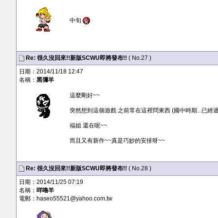
中旬
Re: 很久沒回來!!新版SCWU即將發布!!
( No.27 )
日期：2014/11/18 12:47
名稱：
黑彌羊
這麼剛好~~
突然想到這個遊戲 之前常在這裡問東西 (國中時期...已經過
福姐 還在呢~~
而且又有新作~~真是巧妙的安排呀~~
Re: 很久沒回來!!新版SCWU即將發布!!
( No.28 )
日期：2014/11/25 07:19
名稱：
咩嚕羊
電郵：
haseo55521@yahoo.com.tw