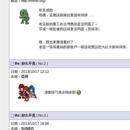
網頁：
http://rmmh.org/
初見感想：
唔嗯，這應該跟薩拉曼達有得拼……
有這樣的畫工在台灣應該是沒問題了～
宗成一樣監修的話就更沒問題（意味深）
贛，我也來畫漫畫好了，
老是一張張畫搞的跟散戶一樣說老實話想大紅大紫有得拼。
Re: 好久不見
( No.2 )
日期：2013/10/17 12:12
名稱：
亞河
漫畫技巧進步很多耶
Re: 好久不見
( No.3 )
日期：2013/10/17 18:06
名稱：
SUNEO