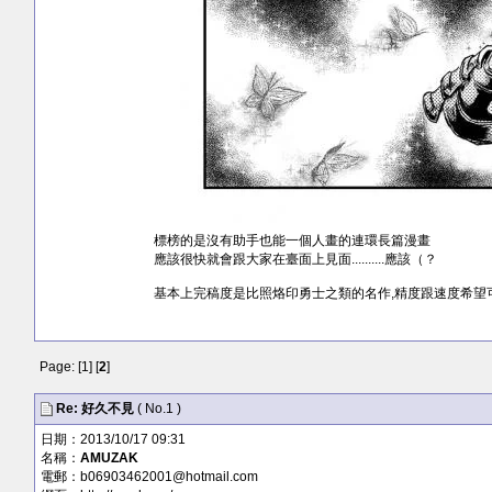
標榜的是沒有助手也能一個人畫的連環長篇漫畫
應該很快就會跟大家在臺面上見面..........應該（？
基本上完稿度是比照烙印勇士之類的名作,精度跟速度希望
Page: [
1
] [
2
]
Re: 好久不見
( No.1 )
日期：2013/10/17 09:31
名稱：
AMUZAK
電郵：
b06903462001@hotmail.com