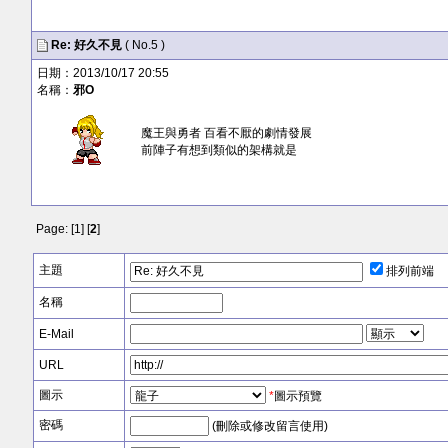
Re: 好久不見
( No.5 )
日期：2013/10/17 20:55
名稱：
邪O
魔王與勇者 百看不厭的劇情發展
前陣子有想到類似的架構就是
Page: [
1
] [
2
]
主題
排列前端
名稱
E-Mail
URL
圖示
*
圖示預覽
密碼
(刪除或修改留言使用)