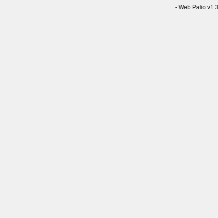
-
Web Patio v1.